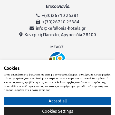
Επικοινωνία
+(30)26710 25381
+(30)26710 25384
info@kefallonia-hotels.gr
Κεντρική Πλατεία, Αργοστόλι 28100
Cookies
Όταν επισκέπτεστε ή αλληλοεπιδράτε με την ιστοσελίδα μας, συλλέγουμε πληροφορίες
μέσω της χρήσης cookies. Αυτό μας επιτρέπει να σας παρέχουμε την καλύτερη δυνατή
εμπειρία, να σας προβάλουμε τις πιο σχετικές λειτουργίες -να κάνουμε τη χρήση της
ιστοσελίδαςευκολότερη για εσάς και να σας προσφέρουμε προωθητικό περιεχόμενο
προσαρμοσμένο στις προτιμήσεις σας
Δημιουργήθηκε με
από την ομάδα της Ένωση Ξενοδόχων
Κεφαλονιάς & Ιθάκης
Cookies Settings