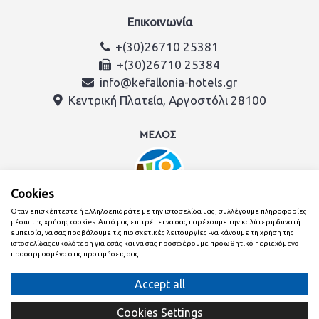
Επικοινωνία
+(30)26710 25381
+(30)26710 25384
info@kefallonia-hotels.gr
Κεντρική Πλατεία, Αργοστόλι 28100
Cookies
Όταν επισκέπτεστε ή αλληλοεπιδράτε με την ιστοσελίδα μας, συλλέγουμε πληροφορίες
μέσω της χρήσης cookies. Αυτό μας επιτρέπει να σας παρέχουμε την καλύτερη δυνατή
εμπειρία, να σας προβάλουμε τις πιο σχετικές λειτουργίες -να κάνουμε τη χρήση της
ιστοσελίδαςευκολότερη για εσάς και να σας προσφέρουμε προωθητικό περιεχόμενο
προσαρμοσμένο στις προτιμήσεις σας
Δημιουργήθηκε με
από την ομάδα της Ένωση Ξενοδόχων
Κεφαλονιάς & Ιθάκης
Cookies Settings