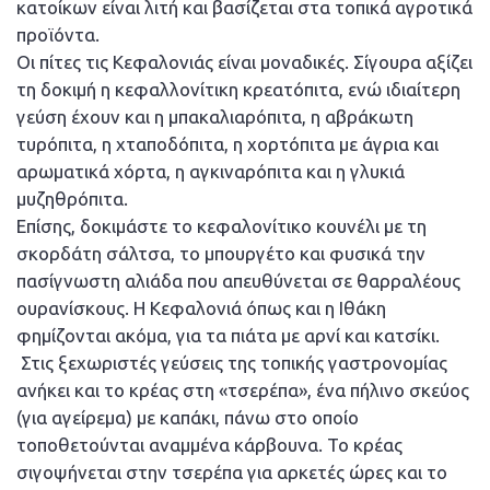
κατοίκων είναι λιτή και βασίζεται στα τοπικά αγροτικά
προϊόντα.
Οι πίτες τις Κεφαλονιάς είναι μοναδικές. Σίγουρα αξίζει
τη δοκιμή η κεφαλλονίτικη κρεατόπιτα, ενώ ιδιαίτερη
γεύση έχουν και η μπακαλιαρόπιτα, η αβράκωτη
τυρόπιτα, η χταποδόπιτα, η χορτόπιτα με άγρια και
αρωματικά χόρτα, η αγκιναρόπιτα και η γλυκιά
μυζηθρόπιτα.
Επίσης, δοκιμάστε το κεφαλονίτικο κουνέλι με τη
σκορδάτη σάλτσα, το μπουργέτο και φυσικά την
πασίγνωστη αλιάδα που απευθύνεται σε θαρραλέους
ουρανίσκους. Η Κεφαλονιά όπως και η Ιθάκη
φημίζονται ακόμα, για τα πιάτα με αρνί και κατσίκι.
Στις ξεχωριστές γεύσεις της τοπικής γαστρονομίας
ανήκει και το κρέας στη «τσερέπα», ένα πήλινο σκεύος
(για αγείρεμα) με καπάκι, πάνω στο οποίο
τοποθετούνται αναμμένα κάρβουνα. Το κρέας
σιγοψήνεται στην τσερέπα για αρκετές ώρες και το