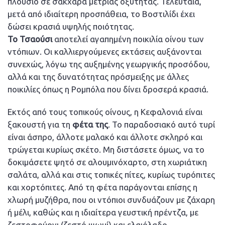
πλούσιο σε σάκχαρα μέτριας οξύτητας. Τελευταία,
μετά από ιδιαίτερη προσπάθεια, το Βοστιλίδι έχει
δώσει κρασιά υψηλής ποιότητας.
Το Τσαούσι
αποτελεί αγαπημένη ποικιλία οίνου των
ντόπιων. Οι καλλιεργούμενες εκτάσεις αυξάνονται
συνεχώς, λόγω της αυξημένης γεωργικής προσόδου,
αλλά και της δυνατότητας πρόσμειξης με άλλες
ποικιλίες όπως η Ρομπόλα που δίνει δροσερά κρασιά.
Εκτός από τους τοπικούς οίνους, η Κεφαλονιά είναι
ξακουστή για τη
φέτα της
. Το παραδοσιακό αυτό τυρί
είναι άσπρο, άλλοτε μαλακό και άλλοτε σκληρό και
τρώγεται κυρίως σκέτο. Μη διστάσετε όμως, να το
δοκιμάσετε ψητό σε αλουμινόχαρτο, στη χωριάτικη
σαλάτα, αλλά και στις τοπικές πίτες, κυρίως τυρόπιτες
και χορτόπιτες. Από τη φέτα παράγονται επίσης η
χλωρή μυζήθρα, που οι ντόπιοι συνδυάζουν με ζάχαρη
ή μέλι, καθώς και η ιδιαίτερα γευστική πρέντζα, με
ζεστοφούρνι (ζεστό ψωμί) και ελαιόλαδο.