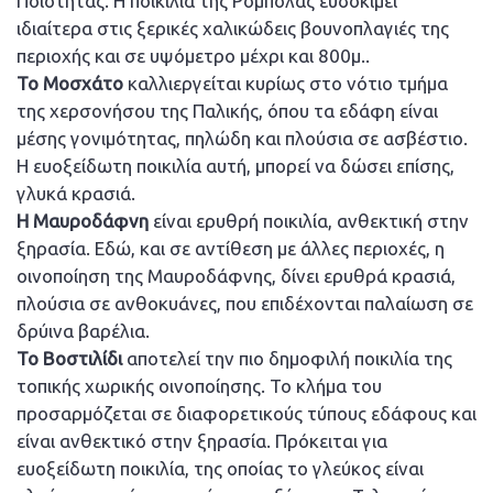
Ποιότητας. Η ποικιλία της Ρομπόλας ευδοκιμεί
ιδιαίτερα στις ξερικές χαλικώδεις βουνοπλαγιές της
περιοχής και σε υψόμετρο μέχρι και 800μ..
Το Μοσχάτο
καλλιεργείται κυρίως στο νότιο τμήμα
της χερσονήσου της Παλικής, όπου τα εδάφη είναι
μέσης γονιμότητας, πηλώδη και πλούσια σε ασβέστιο.
Η ευοξείδωτη ποικιλία αυτή, μπορεί να δώσει επίσης,
γλυκά κρασιά.
Η Μαυροδάφνη
είναι ερυθρή ποικιλία, ανθεκτική στην
ξηρασία. Εδώ, και σε αντίθεση με άλλες περιοχές, η
οινοποίηση της Μαυροδάφνης, δίνει ερυθρά κρασιά,
πλούσια σε ανθοκυάνες, που επιδέχονται παλαίωση σε
δρύινα βαρέλια.
Το Βοστιλίδι
αποτελεί την πιο δημοφιλή ποικιλία της
τοπικής χωρικής οινοποίησης. Το κλήμα του
προσαρμόζεται σε διαφορετικούς τύπους εδάφους και
είναι ανθεκτικό στην ξηρασία. Πρόκειται για
ευοξείδωτη ποικιλία, της οποίας το γλεύκος είναι